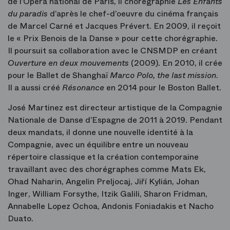
de l’Opéra national de Paris, il chorégraphie
Les Enfants
du paradis
d’après le chef-d’oeuvre du cinéma français
de Marcel Carné et Jacques Prévert. En 2009, il reçoit
le « Prix Benois de la Danse » pour cette chorégraphie.
Il poursuit sa collaboration avec le CNSMDP en créant
Ouverture en deux mouvements
(2009). En 2010, il crée
pour le Ballet de Shanghaï
Marco Polo, the last mission
.
Il a aussi créé
Résonance
en 2014 pour le Boston Ballet.
José Martinez est directeur artistique de la Compagnie
Nationale de Danse d’Espagne de 2011 à 2019. Pendant
deux mandats, il donne une nouvelle identité à la
Compagnie, avec un équilibre entre un nouveau
répertoire classique et la création contemporaine
travaillant avec des chorégraphes comme Mats Ek,
Ohad Naharin, Angelin Preljocaj, Jiří Kylián, Johan
Inger, William Forsythe, Itzik Galili, Sharon Fridman,
Annabelle Lopez Ochoa, Andonis Foniadakis et Nacho
Duato.