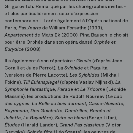
Grigorovitch. Remarqué par les chorégraphes invités -
et plus particulièrement ceux d’expression
contemporaine - il crée également à l’Opéra national de
Paris,
Pas./parts
de William Forsythe (1999),
Appartement
de Mats Ek (2000). Pina Bausch le choisit
pour être Orphée dans son opéra dansé
Orphée et
Eurydice
(2008).
Il a également à son répertoire :
Giselle
(d’après Jean
Coralli et Jules Perrot),
La Sylphide
et Paquita
(versions de Pierre Lacotte),
Les Sylphides
(Mikhail
Fokine),
Till Eulenspiegel
(d’après Vaslav Nijinski),
La
Symphonie fantastique
,
Parade
et
Le Tricorne
(Léonide
Massine), les productions de Rudolf Noureev (
Le Lac
des cygnes
,
La Belle au bois dormant
,
Casse-Noisette
,
Raymonda
,
Don Quichotte
,
Cendrillon
,
Roméo et
Juliette
,
La Bayadère
),
Suite en blanc
(Serge Lifar),
Études
(Harald Lander),
Grand Pas classique
(Victor
Gsovsky),
Soir de fête
(Léo Staats), les oeuvres de