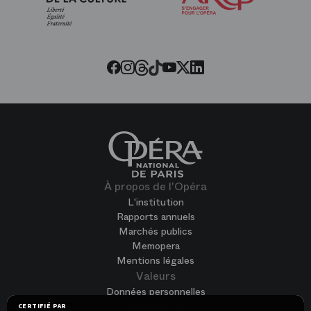
de
l’Opéra
Threads
Tiktok
Facebook
Instagram
Youtube
LinkedIn
Twitter
À propos de l'Opéra
L'institution
Rapports annuels
Marchés publics
Memopera
Mentions légales
Valeurs
Données personnelles
Accessibilité
CERTIFIÉ PAR