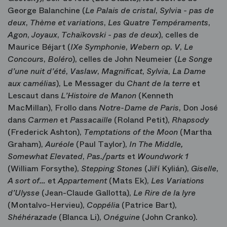
George Balanchine (
Le Palais de cristal
,
Sylvia - pas de
deux
,
Thème et variations
,
Les Quatre Tempéraments
,
Agon
,
Joyaux
,
Tchaïkovski - pas de deux
), celles de
Maurice Béjart (
IXe Symphonie
,
Webern op. V
,
Le
Concours
,
Boléro
), celles de John Neumeier (
Le Songe
d’une nuit d’été
,
Vaslaw
,
Magnificat
,
Sylvia
,
La Dame
aux camélias
), Le Messager du
Chant de la terre
et
Lescaut dans
L’Histoire de Manon
(Kenneth
MacMillan), Frollo dans
Notre-Dame de Paris
, Don José
dans
Carmen
et
Passacaille
(Roland Petit),
Rhapsody
(Frederick Ashton),
Temptations of the Moon
(Martha
Graham),
Auréole
(Paul Taylor),
In The Middle,
Somewhat Elevated
,
Pas./parts
et
Woundwork 1
(William Forsythe),
Stepping Stones
(Jiří Kylián),
Giselle
,
A sort of…
et
Appartement
(Mats Ek),
Les Variations
d’Ulysse
(Jean-Claude Gallotta),
Le Rire de la lyre
(Montalvo-Hervieu),
Coppélia
(Patrice Bart),
Shéhérazade
(Blanca Li),
Onéguine
(John Cranko).