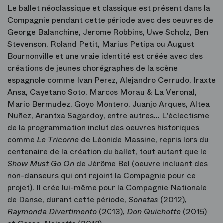
Le ballet néoclassique et classique est présent dans la
Compagnie pendant cette période avec des oeuvres de
George Balanchine, Jerome Robbins, Uwe Scholz, Ben
Stevenson, Roland Petit, Marius Petipa ou August
Bournonville et une vraie identité est créée avec des
créations de jeunes chorégraphes de la scène
espagnole comme Ivan Perez, Alejandro Cerrudo, Iraxte
Ansa, Cayetano Soto, Marcos Morau & La Veronal,
Mario Bermudez, Goyo Montero, Juanjo Arques, Altea
Nuñez, Arantxa Sagardoy, entre autres… L’éclectisme
de la programmation inclut des oeuvres historiques
comme
Le Tricorne
de Léonide Massine, repris lors du
centenaire de la création du ballet, tout autant que le
Show Must Go On
de Jérôme Bel (oeuvre incluant des
non-danseurs qui ont rejoint la Compagnie pour ce
projet). Il crée lui-même pour la Compagnie Nationale
de Danse, durant cette période,
Sonatas
(2012),
Raymonda Divertimento
(2013),
Don Quichotte
(2015)