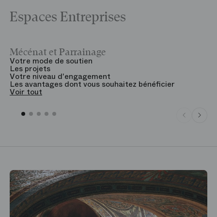
Espaces Entreprises
Mécénat et Parrainage
V
Votre mode de soutien
L
Les projets
B
Votre niveau d'engagement
V
Les avantages dont vous souhaitez bénéficier
V
Voir tout