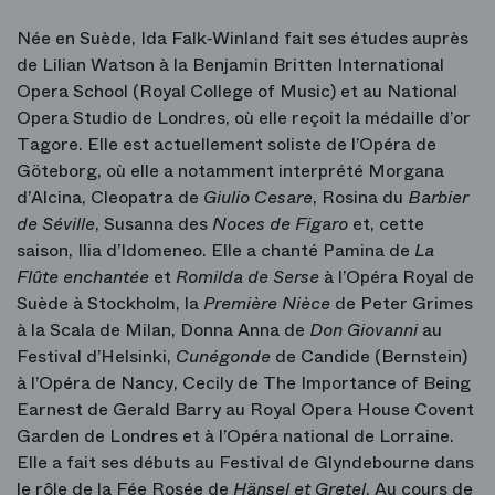
Née en Suède, Ida Falk‑Winland fait ses études auprès
de Lilian Watson à la Benjamin Britten International
Opera School (Royal College of Music) et au National
Opera Studio de Londres, où elle reçoit la médaille d’or
Tagore. Elle est actuellement soliste de l’Opéra de
Göteborg, où elle a notamment interprété Morgana
d’Alcina, Cleopatra de
Giulio Cesare
, Rosina du
Barbier
de Séville
, Susanna des
Noces de Figaro
et, cette
saison, Ilia d’Idomeneo. Elle a chanté Pamina de
La
Flûte enchantée
et
Romilda de Serse
à l’Opéra Royal de
Suède à Stockholm, la
Première Nièce
de Peter Grimes
à la Scala de Milan, Donna Anna de
Don Giovanni
au
Festival d’Helsinki,
Cunégonde
de Candide (Bernstein)
à l’Opéra de Nancy, Cecily de The Importance of Being
Earnest de Gerald Barry au Royal Opera House Covent
Garden de Londres et à l’Opéra national de Lorraine.
Elle a fait ses débuts au Festival de Glyndebourne dans
le rôle de la Fée Rosée de
Hänsel et Gretel
. Au cours de