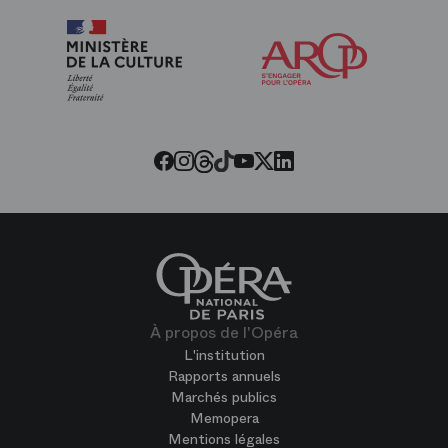
Arop
les
amis
de
l’Opéra
Threads
Tiktok
Facebook
Instagram
Youtube
LinkedIn
Twitter
À propos de l'Opéra
L'institution
Rapports annuels
Marchés publics
Memopera
Mentions légales