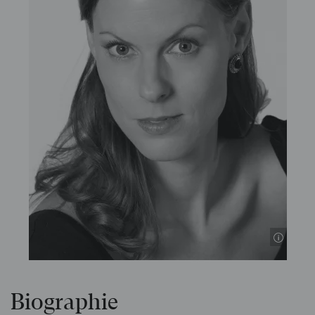
© T
Biographie