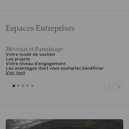
Espaces Entreprises
Mécénat et Parrainage
V
Votre mode de soutien
L
Les projets
B
Votre niveau d'engagement
V
Les avantages dont vous souhaitez bénéficier
V
Voir tout