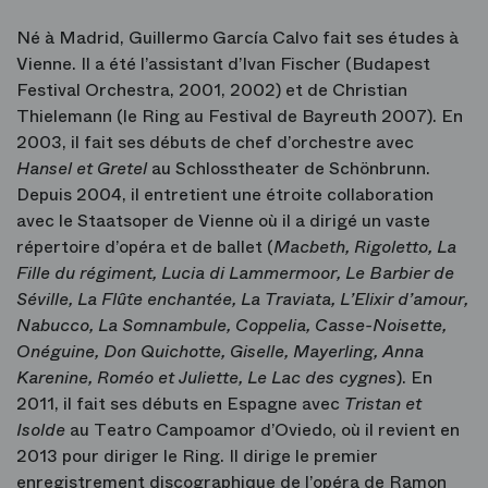
Né à Madrid, Guillermo García Calvo fait ses études à
Vienne. Il a été l’assistant d’Ivan Fischer (Budapest
Festival Orchestra, 2001, 2002) et de Christian
Thielemann (le Ring au Festival de Bayreuth 2007). En
2003, il fait ses débuts de chef d’orchestre avec
Hansel et Gretel
au Schlosstheater de Schönbrunn.
Depuis 2004, il entretient une étroite collaboration
avec le Staatsoper de Vienne où il a dirigé un vaste
répertoire d’opéra et de ballet (
Macbeth, Rigoletto, La
Fille du régiment, Lucia di Lammermoor, Le Barbier de
Séville, La Flûte enchantée, La Traviata, L’Elixir d’amour,
Nabucco, La Somnambule, Coppelia, Casse-Noisette,
Onéguine, Don Quichotte, Giselle, Mayerling, Anna
Karenine, Roméo et Juliette, Le Lac des cygnes
). En
2011, il fait ses débuts en Espagne avec
Tristan et
Isolde
au Teatro Campoamor d’Oviedo, où il revient en
2013 pour diriger le Ring. Il dirige le premier
enregistrement discographique de l’opéra de Ramon