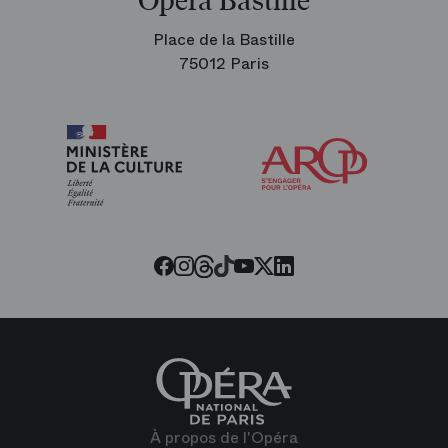
Opéra Bastille
Place de la Bastille
75012 Paris
Arop
les
amis
de
l’Opéra
Threads
Tiktok
Facebook
Instagram
Youtube
LinkedIn
Twitter
À propos de l'Opéra