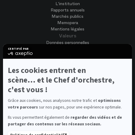
L'institution
Rapports annuels
Marchés publics
Memopera
Mentions légales
Valeurs
Données personnelles
Accessibilité
CERTIFIÉ PAR
certifié
CGV
par
Cookies
Axeptio
-
Nous rejoindre
Les cookies entrent en
En
Offres d'emploi
savoir
scène... et le Chef d'orchestre,
Candidature spontanée
plus
sur
c'est vous !
Concours et auditions
Axeptio
Voir tout
Contacts
Grâce aux cookies, nous analysons notre trafic et
optimisons
votre parcours
sur nos pages, pour une expérience optimale.
Contacts spectateurs et visiteurs
Contact presse
Ils vous permettent également de
regarder des vidéos et de
Médiateur de la consommation
partager des contenus sur les réseaux sociaux.
Newsletter
FAQ