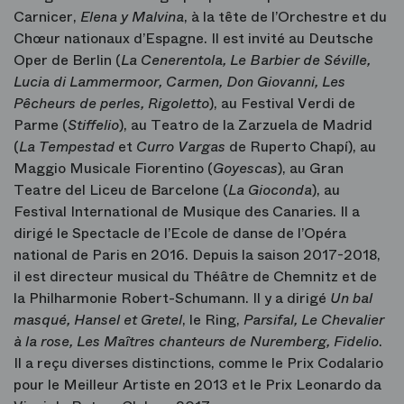
Carnicer,
Elena y Malvina
, à la tête de l’Orchestre et du
Chœur nationaux d’Espagne. Il est invité au Deutsche
Oper de Berlin (
La Cenerentola, Le Barbier de Séville,
Lucia di Lammermoor, Carmen, Don Giovanni, Les
Pêcheurs de perles, Rigoletto
), au Festival Verdi de
Parme (
Stiffelio
), au Teatro de la Zarzuela de Madrid
(
La Tempestad
et
Curro Vargas
de Ruperto Chapí), au
Maggio Musicale Fiorentino (
Goyescas
), au Gran
Teatre del Liceu de Barcelone (
La Gioconda
), au
Festival International de Musique des Canaries. Il a
dirigé le Spectacle de l’Ecole de danse de l’Opéra
national de Paris en 2016. Depuis la saison 2017-2018,
il est directeur musical du Théâtre de Chemnitz et de
la Philharmonie Robert-Schumann. Il y a dirigé
Un bal
masqué, Hansel et Gretel
, le Ring,
Parsifal, Le Chevalier
à la rose, Les Maîtres chanteurs de Nuremberg, Fidelio
.
Il a reçu diverses distinctions, comme le Prix Codalario
pour le Meilleur Artiste en 2013 et le Prix Leonardo da