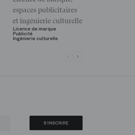
La matinée 
espaces publicitaires
Le Gala d'ou
des grandes
et ingénierie culturelle
Voir tout
Licence de marque
Publicité
Ingénierie culturelle
S’INSCRIRE