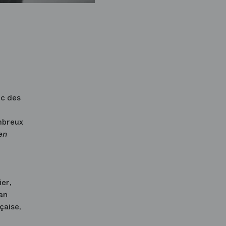
ec des
ombreux
en
er,
an
çaise,