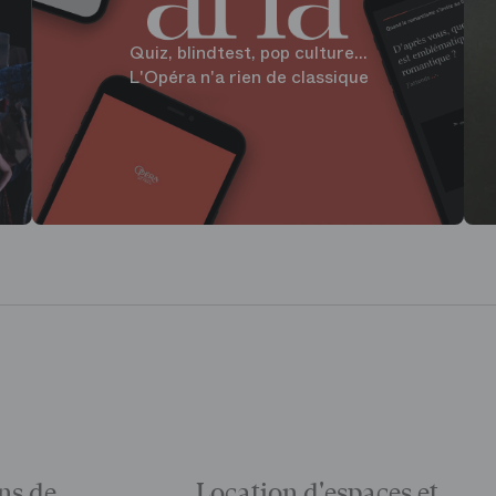
Quiz, blindtest, pop culture...
L'Opéra n'a rien de classique
ns de
Location d'espaces et