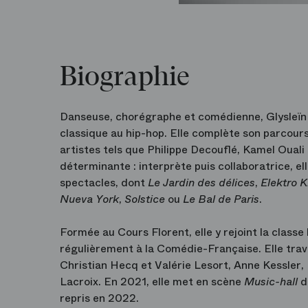
Biographie
Danseuse, chorégraphe et comédienne, Glysleïn L
classique au hip-hop. Elle complète son parcour
artistes tels que Philippe Decouflé, Kamel Oual
déterminante : interprète puis collaboratrice, el
spectacles, dont
Le Jardin des délices
,
Elektro 
Nueva York
,
Solstice
ou
Le Bal de Paris
.
Formée au Cours Florent, elle y rejoint la classe 
régulièrement à la Comédie-Française. Elle tr
Christian Hecq et Valérie Lesort, Anne Kessler,
Lacroix. En 2021, elle met en scène
Music-hall
d
repris en 2022.