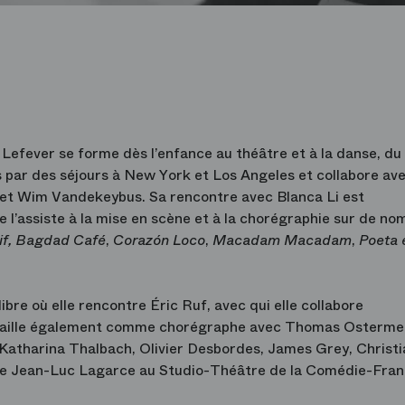
efever se forme dès l’enfance au théâtre et à la danse, du
s par des séjours à New York et Los Angeles et collabore av
i et Wim Vandekeybus. Sa rencontre avec Blanca Li est
le l’assiste à la mise en scène et à la chorégraphie sur de n
Kif, Bagdad Café
,
Corazón Loco
,
Macadam Macadam
,
Poeta 
libre où elle rencontre Éric Ruf, avec qui elle collabore
availle également comme chorégraphe avec Thomas Ostermei
 Katharina Thalbach, Olivier Desbordes, James Grey, Christi
e Jean-Luc Lagarce au Studio-Théâtre de la Comédie-Fran