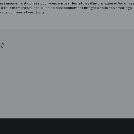
st uniquement utilisée pour vous envoyer les lettres d’information et/ou offre
à tout moment utiliser le lien de désabonnement intégré à tous nos emailings.
de
vos données et vos droits.
le
op
is
péra