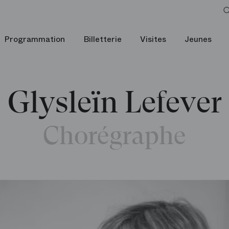
Programmation
Billetterie
Visites
Jeunes
Glysleïn Lefever
Chorégraphe