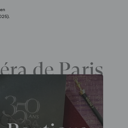
 en
025).
éra de Paris