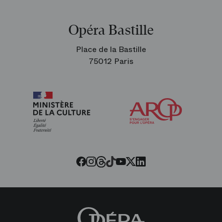
Opéra Bastille
Place de la Bastille
75012 Paris
Arop
les
amis
de
l’Opéra
Threads
Tiktok
Facebook
Instagram
Youtube
LinkedIn
Twitter