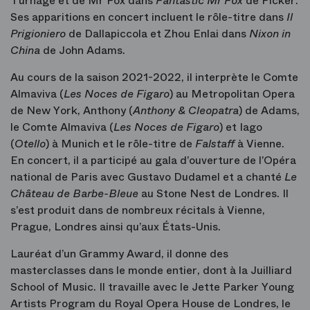
Turnage et de Mr Fox dans
Fantastic Mr Fox
de Picker.
Ses apparitions en concert incluent le rôle-titre dans
Il
Prigioniero
de Dallapiccola et Zhou Enlai dans
Nixon in
China
de John Adams.
Au cours de la saison 2021-2022, il interprète le Comte
Almaviva (
Les Noces de Figaro
) au Metropolitan Opera
de New York, Anthony (
Anthony & Cleopatra
)
de Adams,
le Comte Almaviva (
Les Noces de Figaro
) et Iago
(
Otello
) à Munich et le rôle-titre de
Falstaff
à Vienne.
En concert, il a participé au gala d’ouverture de l’Opéra
national de Paris avec Gustavo Dudamel et a chanté
Le
Château de Barbe-Bleue
au Stone Nest de Londres. Il
s’est produit dans de nombreux récitals à Vienne,
Prague, Londres ainsi qu’aux États-Unis.
Lauréat d’un Grammy Award, il donne des
masterclasses dans le monde entier, dont à la Juilliard
School of Music. Il travaille avec le Jette Parker Young
Artists Program du Royal Opera House de Londres, le