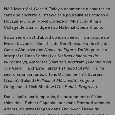
Né à Montréal, Gerald Finley a commencé à chanter en
tant que choriste à Ottawa et a poursuivi ses études au
Royaume-Uni, au Royal College of Music, au King’s
College de Cambridge et au National Opera Studio.
Sa carrière s’est d’abord concentrée sur la musique de
Mozart, avec le rôle-titre de
Don Giovanni
et le rôle du
Comte Almaviva des
Noces de Figaro
. De Wagner, il a
interprété Hans Sachs (
Les Maîtres chanteurs de
Nuremberg
), Amfortas (
Parsifal
), Wolfram (
Tannhäuser
)
; de Verdi, il a chanté Falstaff et Iago (
Otello
). Parmi
ses rôles importants, citons Guillaume Tell, Scarpia
(
Tosca
), Golaud (
Pelléas et Mélisande
), Eugène
Onéguine et Nick Shadow (
The Rake’s Progress
).
Dans l’opéra contemporain, il a notamment créé les
rôles de J. Robert Oppenheimer dans
Doctor Atomic
de
Adams, d’Harry Heegan dans
The Silver Tassie
de