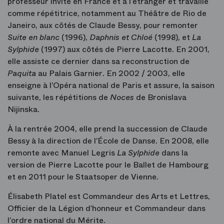
professeur invité en France et à l’étranger et travaille
comme répétitrice, notamment au Théâtre de Rio de
Janeiro, aux côtés de Claude Bessy, pour remonter
Suite en blanc
(1996),
Daphnis
et Chloé
(1998), et
La
Sylphide
(1997) aux côtés de Pierre Lacotte. En 2001,
elle assiste ce dernier dans sa reconstruction de
Paquita
au Palais Garnier. En 2002 / 2003, elle
enseigne à l’Opéra national de Paris et assure, la saison
suivante, les répétitions de
Noces
de Bronislava
Nijinska.
À la rentrée 2004, elle prend la succession de Claude
Bessy à la direction de l’École de Danse. En 2008, elle
remonte avec Manuel Legris
La Sylphide
dans la
version de Pierre Lacotte pour le Ballet de Hambourg
et en 2011 pour le Staatsoper de Vienne.
Élisabeth Platel est Commandeur des Arts et Lettres,
Officier de la Légion d’honneur et Commandeur dans
l’ordre national du Mérite.