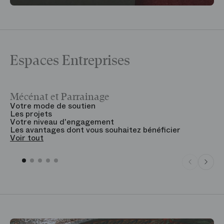
Espaces Entreprises
Mécénat et Parrainage
V
Votre mode de soutien
L
Les projets
B
Votre niveau d'engagement
V
Les avantages dont vous souhaitez bénéficier
V
Voir tout