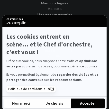
Mentions légales
Valeurs
Données personnelles
Accessibilité
CERTIFIÉ PAR
certifié
CGV
par
Cookies
Axeptio
-
Les cookies entrent en
Nous rejoindre
En
Offres d'emploi
savoir
scène... et le Chef d'orchestre,
Candidature spontanée
plus
sur
c'est vous !
Concours et auditions
Axeptio
Voir tout
Contacts
Grâce aux cookies, nous analysons notre trafic et
optimisons
votre parcours
sur nos pages, pour une expérience optimale.
Contacts spectateurs et visiteurs
Contact presse
Ils vous permettent également de
regarder des vidéos et de
Médiateur de la consommation
partager des contenus sur les réseaux sociaux.
Newsletter
FAQ
Politique de confidentialité
© 2026 – Opéra national de Paris
Non merci
Je choisis
Accepter