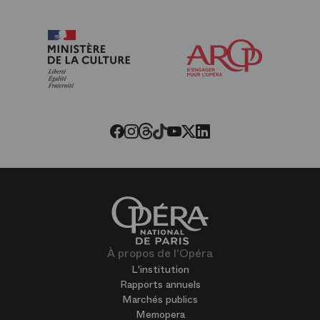
Arop
les
amis
de
l’Opéra
Threads
Tiktok
Facebook
Instagram
Youtube
LinkedIn
Twitter
À propos de l'Opéra
L'institution
Rapports annuels
Marchés publics
Memopera