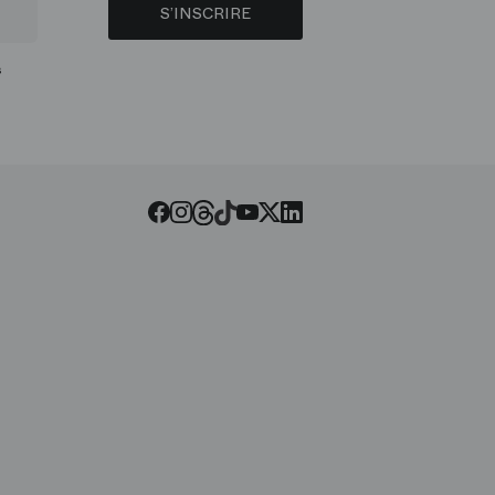
S’INSCRIRE
s
Threads
Tiktok
Facebook
Instagram
Youtube
LinkedIn
Twitter