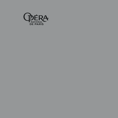
Accueil
-
Opéra
national
de
Paris