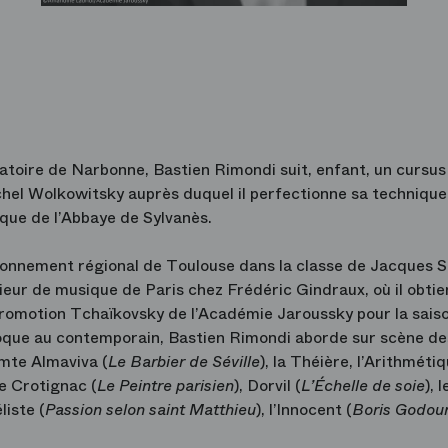
atoire de Narbonne, Bastien Rimondi suit, enfant, un cursus
Michel Wolkowitsky auprès duquel il perfectionne sa technique
rique de l’Abbaye de Sylvanès.
yonnement régional de Toulouse dans la classe de Jacques 
ieur de musique de Paris chez Frédéric Gindraux, où il obtie
 promotion Tchaïkovsky de l’Académie Jaroussky pour la sais
roque au contemporain, Bastien Rimondi aborde sur scène de
omte Almaviva (
Le Barbier de Séville
), la Théière, l’Arithmétiq
e Crotignac (
Le Peintre parisien
), Dorvil (
L’Échelle de soie
), l
liste (
Passion selon saint Matthieu
), l’Innocent (
Boris Godou