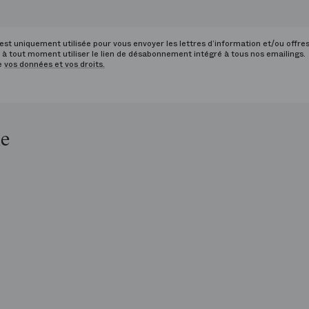
st uniquement utilisée pour vous envoyer les lettres d’information et/ou offre
à tout moment utiliser le lien de désabonnement intégré à tous nos emailings.
de
vos données et vos droits.
le
op
is
péra