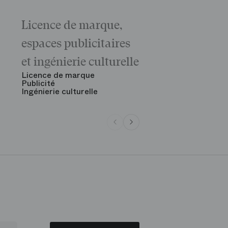
Licence de marque,
Galas
La matinée 
espaces publicitaires
Le Gala d'ou
des grandes
et ingénierie culturelle
Voir tout
Licence de marque
Publicité
Ingénierie culturelle