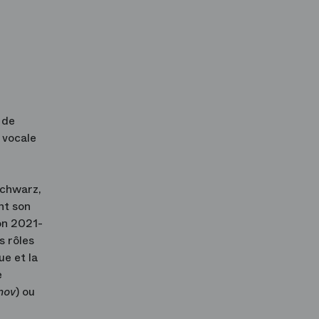
 de
 vocale
Schwarz,
nt son
on 2021-
s rôles
ue et la
e
nov
) ou