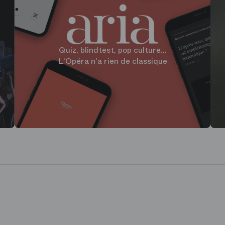
Quiz, blindtest, pop culture...
L'Opéra n'a rien de classique