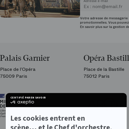
Adresse e-mail
Votre adresse de messagerie e
promotionnelles. Vous pouvez 
En savoir plus sur la gestion 
Palais Garnier
Opéra Bastil
Place de l’Opéra
Place de la Bastille
75009 Paris
75012 Paris
Ar
CERTIFIÉ PAR
EN SAVOIR PLUS SUR
les
certifié
am
par
de
Axeptio
l’O
-
Les cookies entrent en
En
savoir
scène... et le Chef d'orchestre,
plus