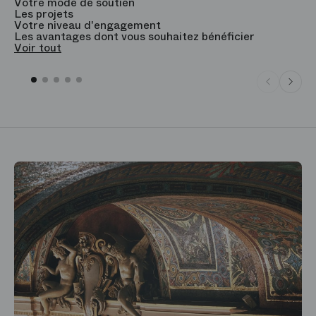
Votre mode de soutien
L
Les projets
B
Votre niveau d'engagement
V
Les avantages dont vous souhaitez bénéficier
V
Voir tout