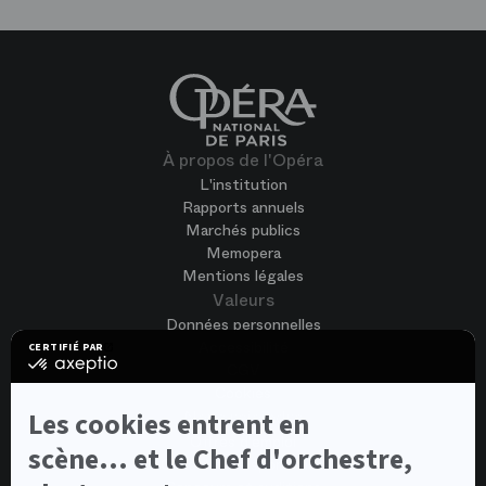
À propos de l'Opéra
L'institution
Rapports annuels
Marchés publics
Memopera
Mentions légales
Valeurs
Données personnelles
Accessibilité
CERTIFIÉ PAR
certifié
CGV
par
Cookies
Axeptio
-
Nous rejoindre
Les cookies entrent en
En
Offres d'emploi
savoir
scène... et le Chef d'orchestre,
Candidature spontanée
plus
sur