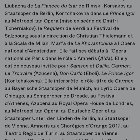
Liubacha de
La Fiancée du tsar
de Rimski-Korsakov au
Staatsoper de Berlin, Kontchakovna dans
Le Prince Igor
au Metropolitan Opera (mise en scène de Dmitri
Tcherniakov), le
Requiem
de Verdi au Festival de
Salzbourg sous la direction de Christian Thielemann et
à la Scala de Milan, Marfa de
La Khovantchina
à l’Opéra
national d’Amsterdam. Elle fait ses débuts à l’Opéra
national de Paris dans le rôle d’Amneris (
Aida
). Elle y
est de nouveau invitée pour
Samson et Dalila,
Carmen,
Le Trouvère (
Azucena),
Don Carlo
(Eboli),
Le Prince Igor
(Kontchakovna). Elle interprète le rôle-titre de
Carmen
au Bayerische Staatsoper de Munich, au Lyric Opera de
Chicago, au Semperoper de Dresde, au Festival
d’Athènes, Azucena au Royal Opera House de Londres,
au Metropolitan Opera, au Deutsche Oper et au
Staatsoper Unter den Linden de Berlin, au Staatsoper
de Vienne, Amneris aux Chorégies d’Orange 2017, au
Teatro Regio de Turin, au Staatsoper de Vienne,