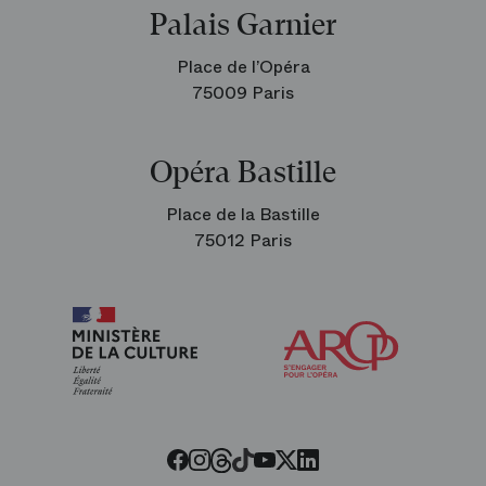
Palais Garnier
Place de l’Opéra
75009 Paris
Opéra Bastille
Place de la Bastille
75012 Paris
Arop
les
amis
de
l’Opéra
Threads
Tiktok
Facebook
Instagram
Youtube
LinkedIn
Twitter