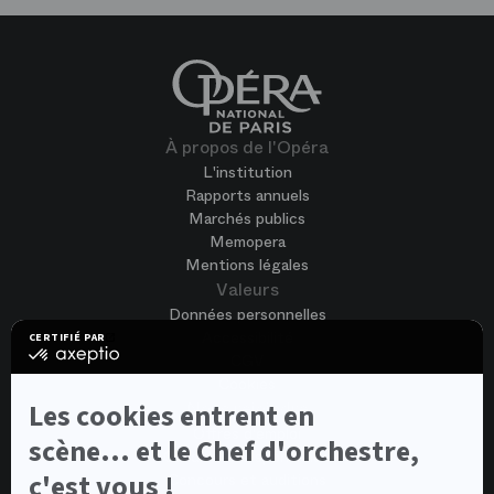
À propos de l'Opéra
L'institution
Rapports annuels
Marchés publics
Memopera
Mentions légales
Valeurs
Données personnelles
Accessibilité
CERTIFIÉ PAR
certifié
CGV
par
Cookies
Axeptio
-
Nous rejoindre
Les cookies entrent en
En
Offres d'emploi
savoir
scène... et le Chef d'orchestre,
Candidature spontanée
plus
sur
c'est vous !
Concours et auditions
Axeptio