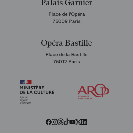
Palais Garnier
Place de l’Opéra
75009 Paris
Opéra Bastille
Place de la Bastille
75012 Paris
Arop
les
amis
de
l’Opéra
Twitter
Facebook
Instagram
Youtube
LinkedIn
Tiktok
Threads