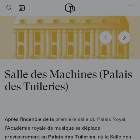
Tuileries)
Accueil
Rechercher
Calendrier
-
Opéra
national
de
Paris
© Matthieu Pajot
Salle des Machines (Palais
des Tuileries)
Après l’incendie de la
première salle du Palais Royal
,
l’Académie royale de musique se déplace
provisoirement au
Palais des Tuileries
, où la Salle des