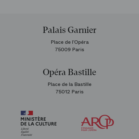
Palais Garnier
Place de l’Opéra
75009 Paris
Opéra Bastille
Place de la Bastille
75012 Paris
Arop
les
amis
de
l’Opéra