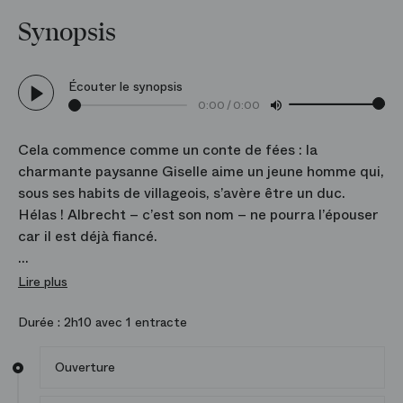
Synopsis
Écouter le synopsis
0:00
/
0:00
Cela commence comme un conte de fées : la
charmante paysanne Giselle aime un jeune homme qui,
sous ses habits de villageois, s’avère être un duc.
Hélas ! Albrecht – c’est son nom – ne pourra l’épouser
car il est déjà fiancé.
À cette découverte, Giselle sombre dans la folie puis
Lire plus
la mort. Elle est alors recueillie par les Wilis, âmes des
jeunes filles délaissées par un amant infidèle. Se
Durée :
2h10 avec 1 entracte
vengera‑t-elle d’Albrecht en l’entraînant dans la mort
ou fera‑t‑elle triompher l’amour et le pardon ?
Ouverture