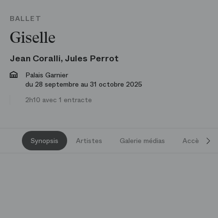
BALLET
Giselle
Jean Coralli, Jules Perrot
Palais Garnier
du 28 septembre au 31 octobre 2025
2h10 avec 1 entracte
Synopsis
Artistes
Galerie médias
Accès et s