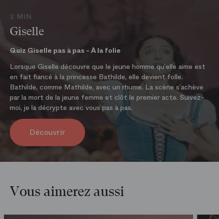
l’ensemble des ballerines en tutus blancs. L’attention particulière
Renseignements au
01 53 43 03 97
portée sur la machinerie et l’éclairage, afin de créer une impression
3 MIN
En ligne
d’illusion et de mystère (rideaux de gaze), la longueur des tutus
Giselle
Sur
boutique.operadeparis.fr
blancs en mousseline de soie donnant l’impression que la ballerine
flotte, sont également des caractéristiques qui font de cette
Quiz Giselle pas à pas - À la folie
oeuvre le ballet romantique par excellence.
Lorsque Giselle découvre que le jeune homme qu’elle aime est
ACHETER LE PROGRAMME
en fait fiancé à la princesse Bathilde, elle devient folle.
Bathilde, comme Mathilde, avec un rhume. La scène s’achève
par la mort de la jeune femme et clôt le premier acte. Suivez-
moi, je la décrypte avec vous pas à pas.
Découvrir
Vous aimerez aussi