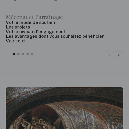
Mécénat et Parrainage
V
Votre mode de soutien
L
Les projets
B
Votre niveau d'engagement
V
Les avantages dont vous souhaitez bénéficier
V
Voir tout