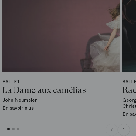
BALLET
BALL
La Dame aux camélias
Rac
John Neumeier
Georg
Chris
En savoir plus
En sav