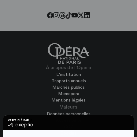
Threads
Tiktok
Facebook
Instagram
Youtube
LinkedIn
Twitter
À propos de l'Opéra
L'institution
Rapports annuels
Marchés publics
Memopera
Mentions légales
Valeurs
Données personnelles
Accessibilité
CERTIFIÉ PAR
certifié
CGV
par
Cookies
Axeptio