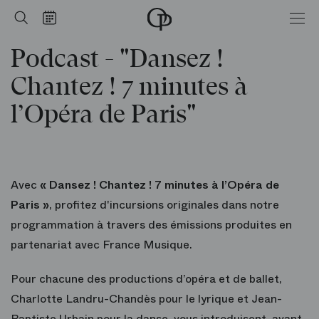
Accueil
Rechercher
Calendrier
-
Opéra
Podcast - "Dansez !
national
de
Paris
Chantez ! 7 minutes à
l’Opéra de Paris"
Avec
« Dansez ! Chantez ! 7 minutes à l’Opéra de
Paris »
, profitez d'incursions originales dans notre
programmation à travers des émissions produites en
partenariat avec France Musique.
Pour chacune des productions d’opéra et de ballet,
Charlotte Landru-Chandès pour le lyrique et Jean-
Baptiste Urbain pour la danse, vous introduisent, avant