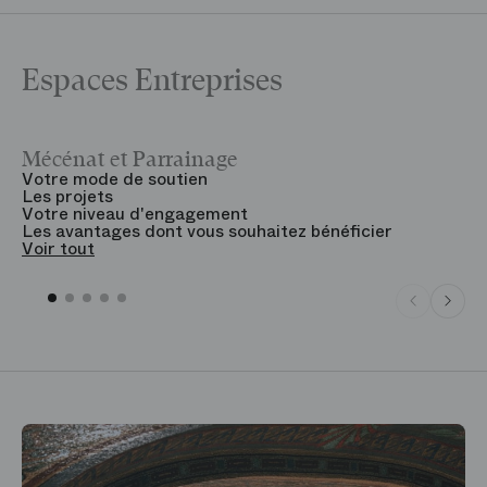
Espaces Entreprises
Mécénat et Parrainage
V
Votre mode de soutien
L
Les projets
B
Votre niveau d'engagement
V
Les avantages dont vous souhaitez bénéficier
V
Voir tout