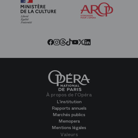
Arop
les
amis
de
l’Opéra
Threads
Tiktok
Facebook
Instagram
Youtube
LinkedIn
Twitter
À propos de l'Opéra
L'institution
Rapports annuels
Marchés publics
Memopera
Mentions légales
Valeurs