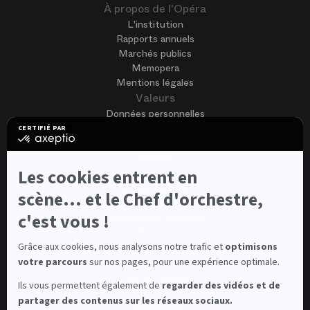
À propos de l'Opéra
L'institution
Rapports annuels
Marchés publics
Memopera
Mentions légales
Valeurs
Données personnelles
Accessibilité
CERTIFIÉ PAR
certifié
CGV
par
Cookies
Axeptio
-
Nous rejoindre
Les cookies entrent en
En
Offres d'emploi
savoir
scène... et le Chef d'orchestre,
Candidature spontanée
plus
sur
c'est vous !
Concours et auditions
Axeptio
Voir tout
Contacts
Grâce aux cookies, nous analysons notre trafic et
optimisons
votre parcours
sur nos pages, pour une expérience optimale.
Contacts spectateurs et visiteurs
Contact presse
Ils vous permettent également de
regarder des vidéos et de
Médiateur de la consommation
partager des contenus sur les réseaux sociaux.
Newsletter