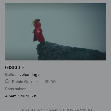
Concert et Récital
Opéra Bastille
Jeune Public
Palais Garnier
Événement
Philharmonie de Paris
Exposition
Studio Bastille
Visite
Film
GISELLE
Danse
Ballet
Johan Inger
Test genre
Palais Garnier — 19h30
Pass saison
Rencontre
À partir de 105 €
Agenda-Evénement
En vente le 10 novembre 2026 à 12h00