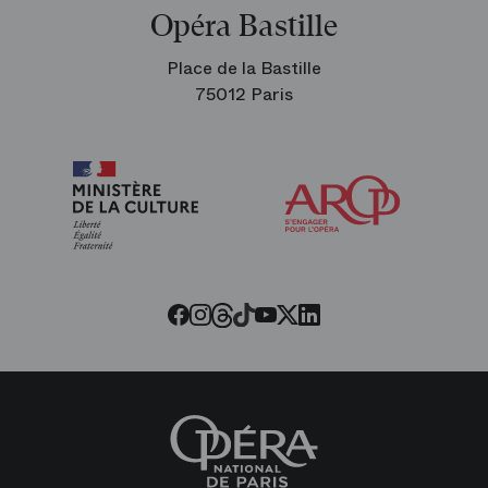
Opéra Bastille
Place de la Bastille
75012 Paris
Arop
les
amis
de
l’Opéra
Threads
Tiktok
Facebook
Instagram
Youtube
LinkedIn
Twitter