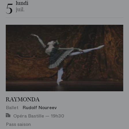
5
lundi
juil.
RAYMONDA
Ballet
Rudolf Noureev
Opéra Bastille — 19h30
Pass saison