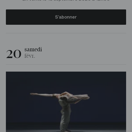
Répétition
S’abonner
Atelier
20
samedi
févr.