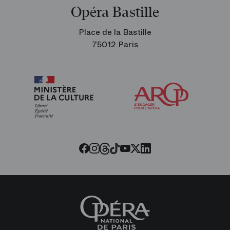
Opéra Bastille
Place de la Bastille
75012 Paris
Arop
les
amis
de
l’Opéra
Threads
Tiktok
Facebook
Instagram
Youtube
LinkedIn
Twitter