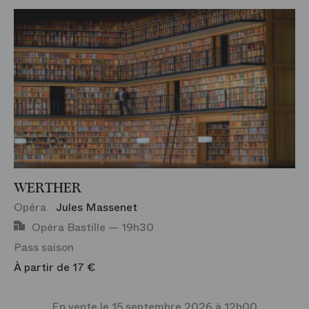
Concert et Récital
Opéra Bastille
Jeune Public
Palais Garnier
Événement
Philharmonie de Paris
Exposition
Studio Bastille
Visite
Film
WERTHER
Danse
Opéra
Jules Massenet
Test genre
Opéra Bastille — 19h30
Pass saison
Rencontre
À partir de 17 €
Agenda-Evénement
En vente le 15 septembre 2026 à 12h00