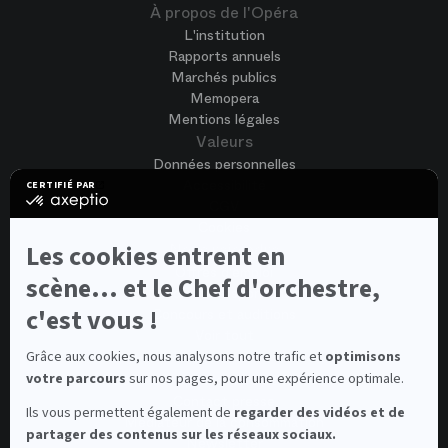
À propos de l'Opéra
L'institution
Rapports annuels
Marchés publics
Memopera
Mentions légales
Valeurs
Données personnelles
Accessibilité
CERTIFIÉ PAR
certifié
CGV
par
Cookies
Axeptio
-
Nous rejoindre
Les cookies entrent en
En
Offres d'emploi
savoir
scène... et le Chef d'orchestre,
Candidature spontanée
plus
sur
c'est vous !
Concours et auditions
Axeptio
Voir tout
Contacts
Grâce aux cookies, nous analysons notre trafic et
optimisons
votre parcours
sur nos pages, pour une expérience optimale.
Contacts spectateurs et visiteurs
Contact presse
Ils vous permettent également de
regarder des vidéos et de
Médiateur de la consommation
partager des contenus sur les réseaux sociaux.
Newsletter