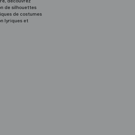
tre, découvrez
on de silhouettes
miques de costumes
n lyriques et