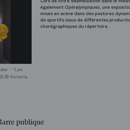
Lors de votre déambulation dans le théâ
également
Opéralympiques
, une expositi
mises en scène dans des postures dyna
de sportifs issus de différentes productio
chorégraphiques du répertoire.
der - "Les
9) © Victoria
Barre publique