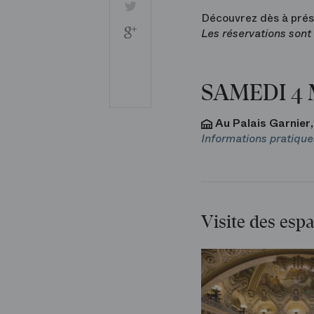
Twitter
Découvrez dès à prése
Google
Les réservations sont
+
Partager
par
courriel
SAMEDI 4 
Imprimer
Au Palais Garnier,
Informations pratique
Visite des esp