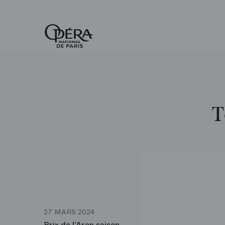
Accueil
-
Opéra
national
de
Paris
T
27 MARS 2024
Prix de l’Arop saison