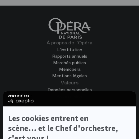
À propos de l'Opéra
L'institution
Rapports annuels
Marchés publics
Memopera
Mentions légales
Valeurs
Données personnelles
Accessibilité
CERTIFIÉ PAR
certifié
CGV
par
Cookies
Axeptio
-
Nous rejoindre
Les cookies entrent en
En
Offres d'emploi
savoir
scène... et le Chef d'orchestre,
Candidature spontanée
plus
sur
c'est vous !
Concours et auditions