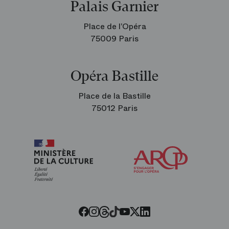
Palais Garnier
Place de l’Opéra
75009 Paris
Opéra Bastille
Place de la Bastille
75012 Paris
Arop
les
amis
de
l’Opéra
Threads
Tiktok
Facebook
Instagram
Youtube
LinkedIn
Twitter