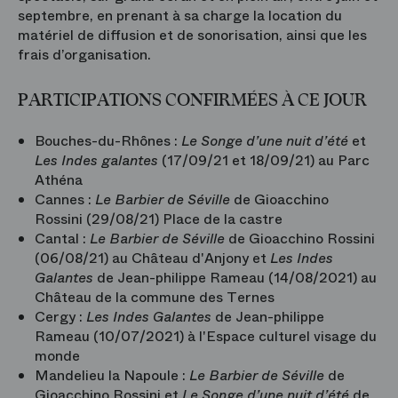
septembre, en prenant à sa charge la location du
matériel de diffusion et de sonorisation, ainsi que les
frais d’organisation.
PARTICIPATIONS CONFIRMÉES À CE JOUR
Bouches-du-Rhônes :
Le Songe d’une nuit d’été
et
Les Indes galantes
(17/09/21 et 18/09/21) au Parc
Athéna
Cannes :
Le Barbier de Séville
de Gioacchino
Rossini (29/08/21) Place de la castre
Cantal :
Le Barbier de Séville
de Gioacchino Rossini
(06/08/21) au Château d'Anjony et
Les Indes
Galantes
de Jean-philippe Rameau (14/08/2021) au
Château de la commune des Ternes
Cergy
:
Les Indes Galantes
de Jean-philippe
Rameau (10/07/2021) à l'Espace culturel visage du
monde
Mandelieu la Napoule :
Le Barbier de Séville
de
Gioacchino Rossini et
Le Songe d’une nuit d’été
de