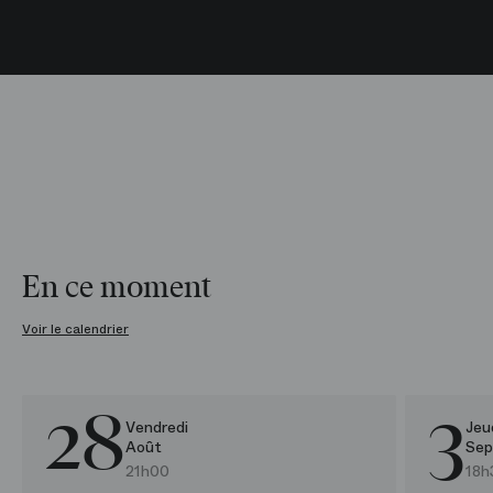
En ce moment
Voir le calendrier
28
3
Felix Mendelssohn /​ Gustav Mahler
Concert et Récital
Toï toï 
Rencon
Vendredi
Jeu
Août
Sep
21h00
18h