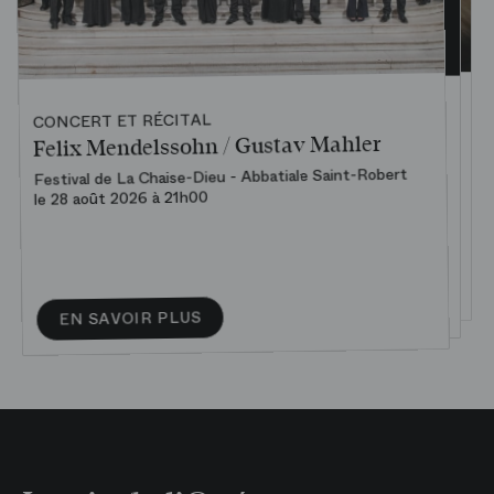
CONCERT ET RÉCITAL DE L'ACADÉMIE
CONCERT ET RÉCITAL
CONCERT ET RÉCITAL
Concert d’ouverture de la saison
Au Bord de l’eau
Felix Mendelssohn / Gustav Mahler
Académie
Midi musical
Festival de La Chaise-Dieu - Abbatiale Saint-Robert
Artistes de l’Académie
le 28 août 2026 à 21h00
Palais Garnier
Amphithéâtre Olivier Messiaen
le 20 septembre 2026 à 12h00
le 24 septembre 2026 à 20h00
RÉSERVER
EN SAVOIR PLUS
EN SAVOIR PLUS