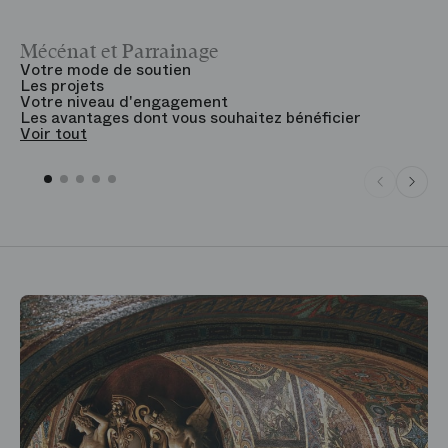
Mécénat et Parrainage
V
Votre mode de soutien
L
Les projets
B
Votre niveau d'engagement
V
Les avantages dont vous souhaitez bénéficier
V
Voir tout