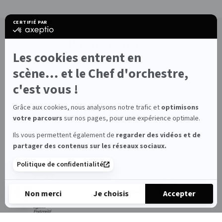
CERTIFIÉ PAR
certifié
par
Palais Garnier
Axeptio
-
Les cookies entrent en
En
Place de l’Opéra
savoir
scène... et le Chef d'orchestre,
75009 Paris
plus
sur
c'est vous !
Axeptio
Grâce aux cookies, nous analysons notre trafic et
optimisons
Opéra Bastille
votre parcours
sur nos pages, pour une expérience optimale.
Place de la Bastille
Ils vous permettent également de
regarder des vidéos et de
75012 Paris
partager des contenus sur les réseaux sociaux.
Politique de confidentialité
Arop
les
amis
Non merci
Je choisis
Accepter
de
l’Opéra
Axeptio consent
Plateforme de Gestion du Consentement : Personnalisez vos 